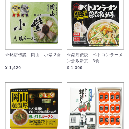
☆銘店伝説 岡山 小紫 3食
☆銘店伝説 ベトコンラーメ
ン倉敷新京 3食
¥ 1,420
¥ 1,300