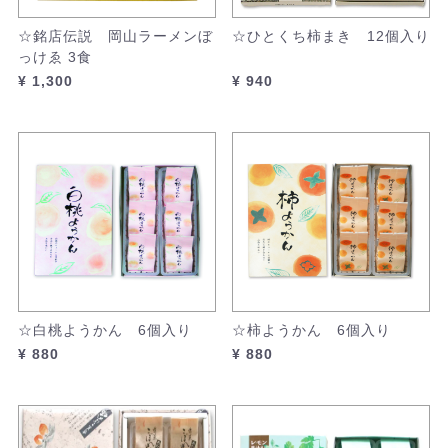
☆銘店伝説 岡山ラーメンぼ
☆ひとくち柿まき 12個入り
っけゑ 3食
¥ 1,300
¥ 940
☆白桃ようかん 6個入り
☆柿ようかん 6個入り
¥ 880
¥ 880