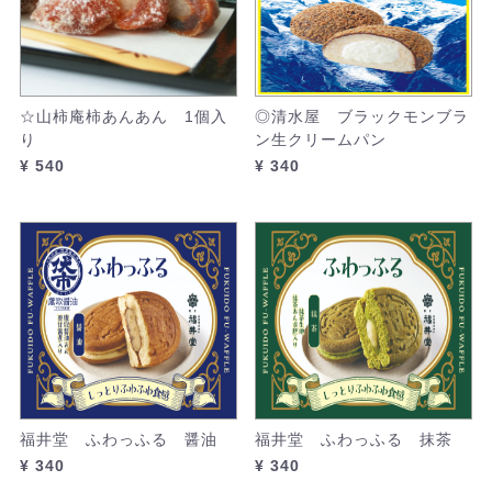
☆山柿庵柿あんあん 1個入
◎清水屋 ブラックモンブラ
り
ン生クリームパン
¥ 540
¥ 340
福井堂 ふわっふる 醤油
福井堂 ふわっふる 抹茶
¥ 340
¥ 340