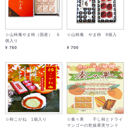
☆山柿庵やま柿（国産） 6
☆山柿庵 やま柿 8個入
個入り
¥ 760
¥ 700
☆柿こがね 1個入り
☆奏々果 干し柿とドライ
マンゴーの乾燥果実サンド