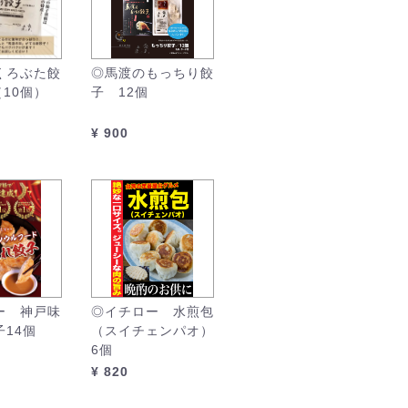
くろぶた餃
◎馬渡のもっちり餃
（10個）
子 12個
¥ 900
ー 神戸味
◎イチロー 水煎包
14個
（スイチェンパオ）
6個
¥ 820