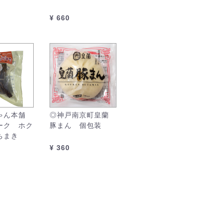
¥ 660
ゃん本舗
◎神戸南京町皇蘭
ーク ホク
豚まん 個包装
ちまき
¥ 360