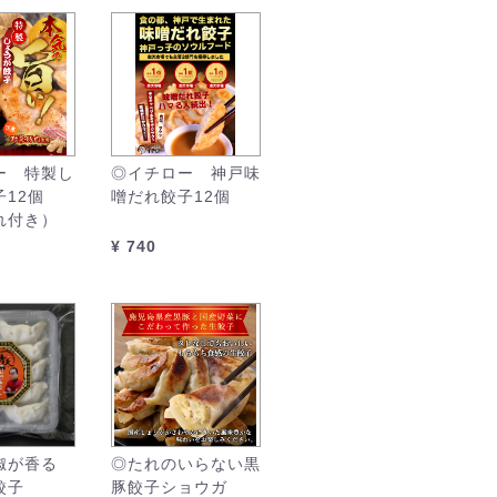
ー 特製し
◎イチロー 神戸味
12個
噌だれ餃子12個
れ付き）
¥ 740
椒が香る
◎たれのいらない黒
餃子
豚餃子ショウガ