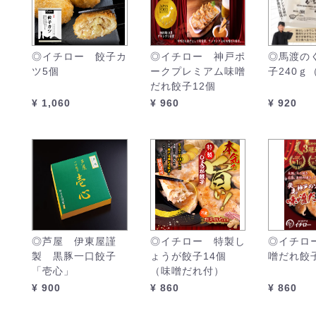
◎イチロー 餃子カ
◎イチロー 神戸ポ
◎馬渡の
ツ5個
ークプレミアム味噌
子240ｇ
だれ餃子12個
¥ 1,060
¥ 960
¥ 920
◎芦屋 伊東屋謹
◎イチロー 特製し
◎イチロ
製 黒豚一口餃子
ょうが餃子14個
噌だれ餃子
「壱心」
（味噌だれ付）
¥ 900
¥ 860
¥ 860