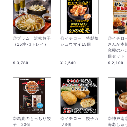
◎プラム 浜松餃子
◎イチロー 特製焼
◎イチロ
（15粒×3トレイ）
シュウマイ15個
さんが本
究極のハ
個セット
¥ 3,780
¥ 2,540
¥ 2,100
◎馬渡のもっちり餃
◎イチロー 餃子カ
◎神戸南
子 30個
ツ8個
海老しゅ