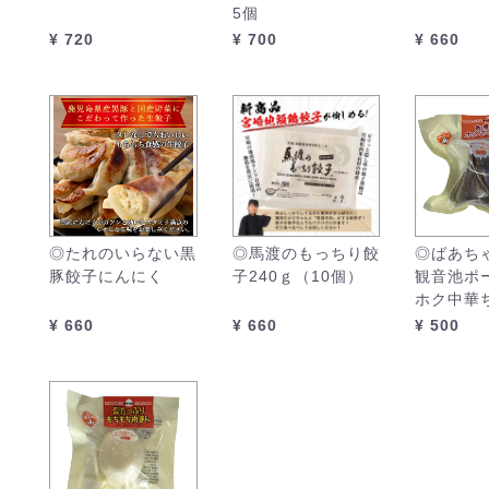
5個
¥ 720
¥ 700
¥ 660
◎たれのいらない黒
◎馬渡のもっちり餃
◎ばあち
豚餃子にんにく
子240ｇ（10個）
観音池ポ
ホク中華
¥ 660
¥ 660
¥ 500