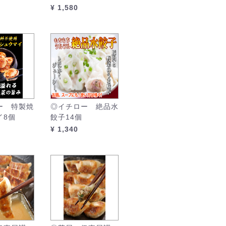
¥ 1,580
ー 特製焼
◎イチロー 絶品水
イ8個
餃子14個
¥ 1,340