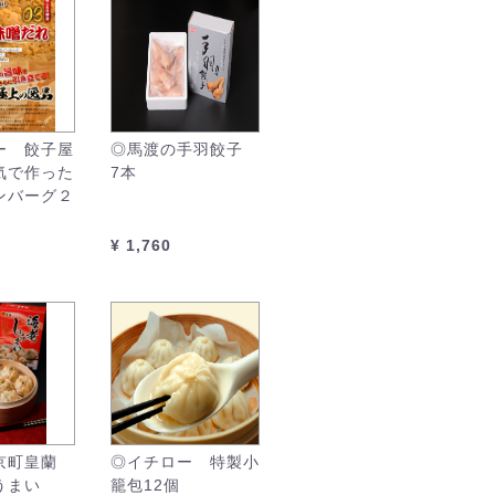
ー 餃子屋
◎馬渡の手羽餃子
気で作った
7本
ンバーグ２
¥ 1,760
京町皇蘭
◎イチロー 特製小
うまい
籠包12個