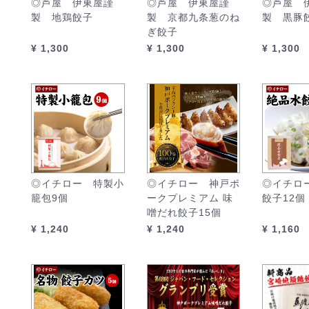
◎芦屋 伊東屋謹
◎芦屋 伊東屋謹
◎芦屋 
製 地鶏餃子
製 京都九条葱のね
製 黒豚
ぎ餃子
¥ 1,300
¥ 1,300
¥ 1,300
◎イチロー 特製小
◎イチロー 神戸ポ
◎イチロ
籠包9個
ークプレミアム 味
餃子12個
噌だれ餃子15個
¥ 1,240
¥ 1,240
¥ 1,160