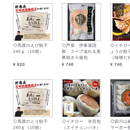
◎馬渡のえび餃子
◎芦屋 伊東屋謹
◎イチロ
240ｇ（10個）
製 スープ溢れる黒
ょうが餃子
豚焼き小籠包
（味噌だ
¥ 820
¥ 740
¥ 740
◎馬渡のとり餃子
◎イチロー 水煎包
◎四川山
240ｇ（10個）
（スイチェンパオ）
マーボー