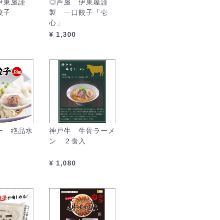
伊東屋謹
◎芦屋 伊東屋謹
餃子
製 一口餃子「壱
心」
¥ 1,300
ー 絶品水
神戸牛 牛骨ラーメ
ン ２食入
¥ 1,080